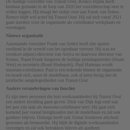
De huidige voorzitter van Transit Oost, Remco Hijink heeft
kenbaar gemaakt in de loop van 2020 het voorzitterschap neer te
willen leggen. Hij draagt het stokje over aan Frank van Setten.
Remco blijft wel actief bij Transit Oost. Hij zal zich vanaf 2021
gaan inzetten voor de organisatie als coördinator werkplaats en
voertuigen.
Nieuwe organisatie
Aanstaande voorzitter Frank van Setten heeft zijn sporen
verdiend in de wereld van het openbaar vervoer. Hij was tot
voorkort adjunct-directeur van Arriva en daarvoor directeur van
Syntus. Naast Frank fungeren de huidige penningmeester (Stuart
Weir) en secretaris (Ruud Hudepohl). Paul Hartman wordt
museum-coördinator. Paul is een bekende binnen de organisatie
en houdt zich, naast de modelbaan, ook al jaren bezig met de
juridische aangelegenheden van Transit Oost.
Andere veranderingen van functies
Er zijn meer personen die hun werkzaamheden bij Transit Oost
een andere invulling gaan geven. Dick van Dijk legt eind van
het jaar zijn taak als museum-coördinator neer. Hij gaat zich
komend jaar vooral bezighouden met de modelbaan en zal ook
gastheer blijven. Onlangs heeft ook Tomar Sonderen afscheid
genomen als bestuurslid. Hij blijft de digitale werkzaamheden
verzorgen en zal ook betrokken blijven als gastheer.