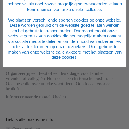
hebben wij als doel zoveel mogelijk geïnteresseerden te laten
De museumwerkplaats draait volledig op vrijwilligers die jou
kennisnemen van onze unieke collectie.
graag voorzien van leuke weetjes en feiten over de geschiedenis
van het openbaar vervoer in Oost-Nederland. Deze groep
We plaatsen verschillende soorten cookies op onze website.
enthousiaste mensen zetten zich vol passie in. Vrijwilliger
Deze worden gebruikt om de website goed te laten werken
worden iets voor jou?
en het gebruik te kunnen meten. Daarnaast maakt onze
website gebruik van cookies die het mogelijk maken content
Bekijk de mogelijkheden >
via sociale media te delen en om de inhoud van advertenties
beter af te stemmen op onze bezoekers. Door gebruik te
maken van onze website ga je akkoord met het plaatsen van
deze cookies.
Huur een bus
Organiseer jij een feest of een leuk dagje voor familie,
vrienden of collega’s? Huur eens een historische bus! Transit
Oost beschikt over unieke voertuigen. Ook ideaal voor een
bruiloft.
Informeer naar de mogelijkheden.
Bekijk alle praktische info
Openingstijden