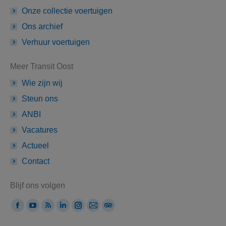
Onze collectie voertuigen
Ons archief
Verhuur voertuigen
Meer Transit Oost
Wie zijn wij
Steun ons
ANBI
Vacatures
Actueel
Contact
Blijf ons volgen
Vind ons op:
Facebook
YouTube
Rss
Linkedin
Instagram
Mail
TripAdvisor
page
page
page
page
page
page
page