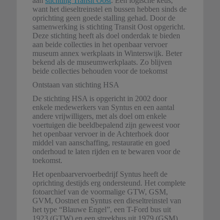
aan
stichting Transit Oost
. Een logische keus,
want het dieseltreinstel en bussen hebben sinds de
oprichting geen goede stalling gehad. Door de
samenwerking is stichting Transit Oost opgericht.
Deze stichting heeft als doel onderdak te bieden
aan beide collecties in het openbaar vervoer
museum annex werkplaats in Winterswijk. Beter
bekend als de museumwerkplaats. Zo blijven
beide collecties behouden voor de toekomst
Ontstaan van stichting HSA
De stichting HSA is opgericht in 2002 door
enkele medewerkers van Syntus en een aantal
andere vrijwilligers, met als doel om enkele
voertuigen die beeldbepalend zijn geweest voor
het openbaar vervoer in de Achterhoek door
middel van aanschaffing, restauratie en goed
onderhoud te laten rijden en te bewaren voor de
toekomst.
Het openbaarvervoerbedrijf Syntus heeft de
oprichting destijds erg ondersteund. Het complete
fotoarchief van de voormalige GTW, GSM,
GVM, Oostnet en Syntus een dieseltreinstel van
het type “Blauwe Engel”, een T-Ford bus uit
1923 (GTW) en een streekbus uit 1979 (GSM)