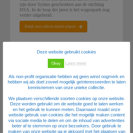
zijn door Syntus geschonken aan de stichting
HSA. In de loop der jaren is het wagenpark nog
verder uitgebreid.
Bekijk onze collectie mobiel erfgoed
Deze website gebruikt cookies
Lees meer
Okey
Als non-profit organisatie hebben wij geen winst oogmerk en
hebben wij als doel zoveel mogelijk geïnteresseerden te laten
Ontdek de museumwerkplaats
kennisnemen van onze unieke collectie.
We plaatsen verschillende soorten cookies op onze website.
Deze worden gebruikt om de website goed te laten werken
en het gebruik te kunnen meten. Daarnaast maakt onze
website gebruik van cookies die het mogelijk maken content
via sociale media te delen en om de inhoud van advertenties
beter af te stemmen op onze bezoekers. Door gebruik te
Vrijwilligers
maken van onze website ga je akkoord met het plaatsen van