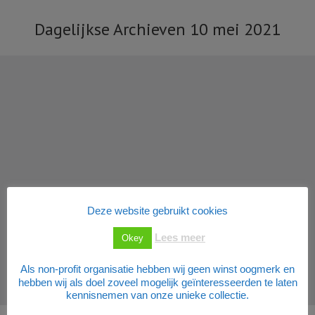
Dagelijkse Archieven
10 mei 2021
Je bent hier:
Deze website gebruikt cookies
Lees meer
Okey
Als non-profit organisatie hebben wij geen winst oogmerk en
Nieuws
Door
Transit Oost
10 mei 2021
hebben wij als doel zoveel mogelijk geïnteresseerden te laten
kennisnemen van onze unieke collectie.