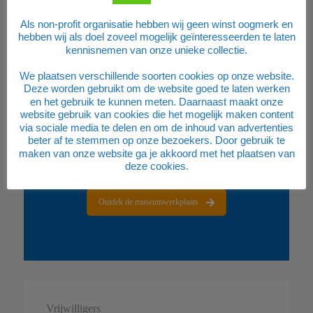
Als non-profit organisatie hebben wij geen winst oogmerk en
hebben wij als doel zoveel mogelijk geïnteresseerden te laten
kennisnemen van onze unieke collectie.
We plaatsen verschillende soorten cookies op onze website.
Deze worden gebruikt om de website goed te laten werken
en het gebruik te kunnen meten. Daarnaast maakt onze
website gebruik van cookies die het mogelijk maken content
via sociale media te delen en om de inhoud van advertenties
beter af te stemmen op onze bezoekers. Door gebruik te
maken van onze website ga je akkoord met het plaatsen van
deze cookies.
Ontdek de museumwerkplaats
Vrijwilligers