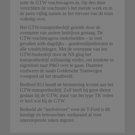
zette de GTW vrachtwagens in. Op den duur
verrichtten de vrachtauto’s het meeste werk en in
de jaren vijftig namen ze het vervoer van de tram
volledig over.
Het GTW-transportbedrijf groeide door de
overname van andere bedrijven gestaag. De
GTW-vrachtwagens onderhielden – in veel
gevallen zelfs dagelijks – goederenlijndiensten in
alle windrichtingen. Met de overname van het
GTW-busbedrijf door de NS ging het
transportbedrijf zelfstandig verder, om tenslotte in
eigendom naar P&O over te gaan. Daarmee
verdween de naam Geldersche Tramwegen
voorgoed uit het straatbeeld.
Bedford 853 houdt de herinnering levend aan het
GTW-transportbedrijf. Zelf heeft hij geen dienst
gedaan bij de GTW, maar van het type TK reden
er heel wat bij de GTW.
Bedoeld als “snelvervoer” voor de T-Ford is dit
handige en betrouwbare werkpaard al voor
uiteenlopende zaken ingezet.