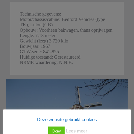
Technische gegevens:
Motor/chassis/cabine: Bedford Vehicles (type
TK), Luton (GB)
Opbouw: Voorheen bakwagen, thans oprijwagen
Lengte: 7,18 meter
Gewicht (leeg) 3.720 kilo
Bouwjaar: 1967
GTW-serie: 841-855
Huidige toestand: Gerestaureerd
NRME-waardering: N.N.B.
Deze website gebruikt cookies
Lees meer
Okey