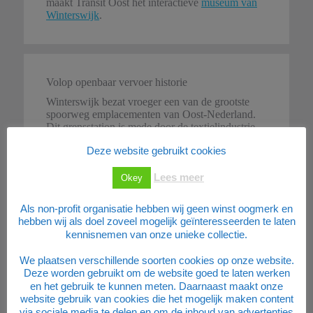
maakt Transit Oost het interactieve
museum van
Winterswijk
.
Volop openbaar vervoer historie
Winterswijk bezat vroeger een van de grootste
spoorweg emplacementen van Oost-Nederland.
Dit grensstation is mede door de textielindustrie
en het kolenvervoer vanuit het Ruhrgebied zo
Deze website gebruikt cookies
groot geworden. Op de modelbaan is het station
exact in schaal 1:87 nagebouwd. 30 jaar heeft
men gewerkt aan de bouw van deze maquette.
Lees meer
Okey
Jaarlijks bezoeken vele geïnteresseerden het
museum. Van mensen die een dagje uit zijn tot
Als non-profit organisatie hebben wij geen winst oogmerk en
aan toeristen die hun vakantie in de Achterhoek
hebben wij als doel zoveel mogelijk geïnteresseerden te laten
vieren.
kennisnemen van onze unieke collectie.
We plaatsen verschillende soorten cookies op onze website.
Deze worden gebruikt om de website goed te laten werken
en het gebruik te kunnen meten. Daarnaast maakt onze
Museum Winterswijk
website gebruik van cookies die het mogelijk maken content
via sociale media te delen en om de inhoud van advertenties