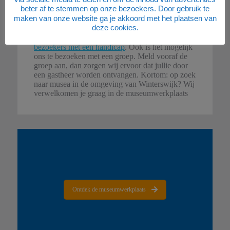
De museumwerkplaats is in het zomerseinzoen op
beter af te stemmen op onze bezoekers. Door gebruik te
woensdag en zaterdag geopend. Bekijk onze
maken van onze website ga je akkoord met het plaatsen van
openingstijden
. Benieuwd naar onze
deze cookies.
entreeprijzen? Bekijk hier de
toegangsprijzen
.
Natuurlijk is Transit Oost voorbereid op
bezoekers met een handicap
. Ook is het mogelijk
ons te bezoeken met een groep. Meld vooraf de
groep aan, dan zorgen wij ervoor dat jullie door
een gastheer worden ontvangen. Kortom: op zoek
naar musea in de omgeving van Winterswijk? Wij
verwelkomen je graag in de museumwerkplaats
Ontdek de museumwerkplaats